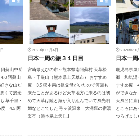
旅
旅
4日
2020年11月4日
2020年10
日本一周の旅３１日目
日本一周
 阿蘇山中岳
宮崎県えびの市～熊本県南阿蘇村 天草松
鹿児島県屋
.0 阿蘇山
島・千厳山（熊本県上天草市） おすすめ
郷 和気湯
好きな山だ
度 3.5 熊本県は祖父母がいたので何回も
すすめ度 4
悪くて残念
来たことがあるけど天草地方に来るのは初
ができなか
も 草千里・
めて天草は陸と海が入り組んでいて風光明
天風呂に直
 4.5 阿
媚なとこでした 弓ヶ浜温泉 大洞窟の宿湯
ところにあ
楽亭（熊本県上天 […]
つろげました 