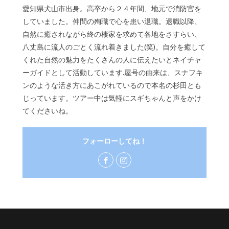
愛知県犬山市出身。高卒から２４年間、地元で消防官を
していました。仲間の殉職で心を患い退職。退職以降、
自然に癒されながら終の棲家を求めて各地をさすらい、
八丈島に流人のごとく流れ着きました(笑)。自分を癒して
くれた自然の魅力をたくさんの人に伝えたいとネイチャ
ーガイドとして活動しています.屋号の由来は、スナフキ
ンのような活き方にあこがれているので本名の杉田とも
じっています。ツアー中は気軽にスギちゃんと声をかけ
てくださいね。
フォーローしてね！