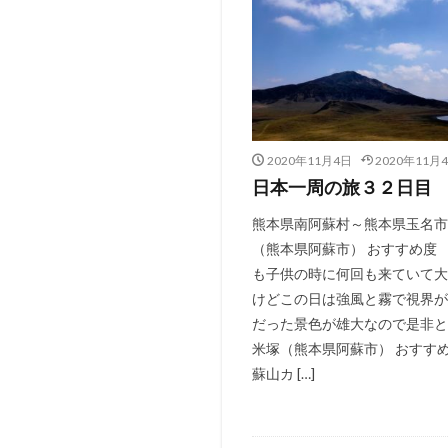
2020年11月4日
2020年11月
日本一周の旅３２日目
熊本県南阿蘇村～熊本県玉名市
（熊本県阿蘇市） おすすめ度 4
も子供の時に何回も来ていて大
けどこの日は強風と霧で視界が
だった景色が雄大なので是非と
米塚（熊本県阿蘇市） おすすめ度
蘇山カ […]