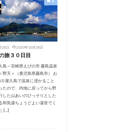
旅
月28日
2020年10月28日
の旅３０日目
久島～宮崎県えびの市 霧島温泉
＜野天＞（鹿児島県霧島市） お
.0 屋久島で温泉に浸かること
ったので、内地に戻ってから野
行した山あいのひっそりとした
る和気湯ちょうどよい湯音でく
[…]