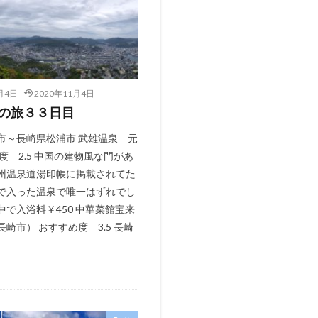
月4日
2020年11月4日
の旅３３日目
市～長崎県松浦市 武雄温泉 元
度 2.5 中国の建物風な門があ
州温泉道湯印帳に掲載されてた
で入った温泉で唯一はずれでし
中で入浴料￥450 中華菜館宝来
崎市） おすすめ度 3.5 長崎