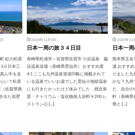
4日
2020年11月4日
2020年11
日本一周の旅３４日目
日本一周
町 虹の松原
長崎県松浦市～佐賀県佐賀市 小浜温泉 脇
熊本県玉名
.0 日本三
浜温泉浴場（長崎県雲仙市） おすすめ度
湯 おすすめ
真ん中を走
4.5 ここも九州温泉道湯印帳に掲載されて
りました九
らい？松原
いる温泉でいいお湯でした雲仙小地獄温泉
かな？九州
釜（佐賀県唐
にも行きたかったけど休みでした 残念泉
た 自分の
突き出た岩壁
質：ナトリウム・塩化物泉入浴料￥200 レ
軒（長崎県長
ストラン心 […]
県と […]