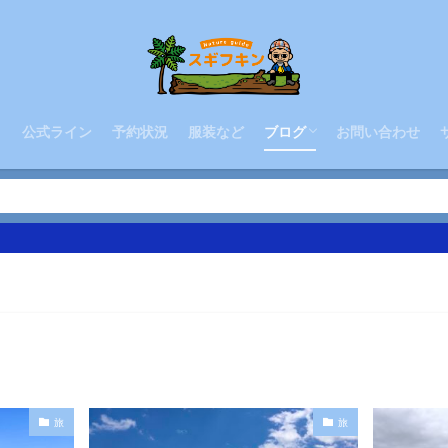
八丈島の温泉
三原山縦走 ポットホール
三原山縦走 唐滝
八丈富士お鉢巡り
三原山中腹横断
ィ
公式ライン
予約状況
服装など
ブログ
お問い合わせ
八丈島の温泉
三原山縦走 ポットホール
三原山縦走 唐滝
八丈富士お鉢巡り
三原山中腹横断
台
旅
旅