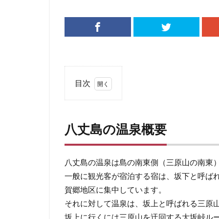
目次
1
八
丈
八丈島の温泉概要
島
の
温
八丈島の温泉は島の南東側（三原山の南東
泉
一般に観光客が宿泊する宿は、坂下と呼ば
概
賀郷地区に集中しています。
要
それに対して温泉は、坂上と呼ばれる三原
2
坂上に行くには三原山を迂回する大坂峠ル