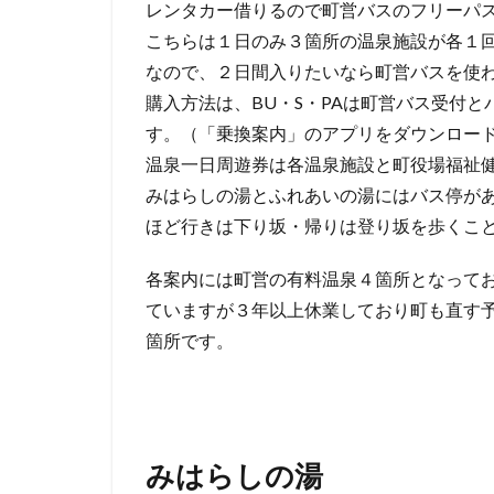
い
レンタカー借りるので町営バスのフリーパ
の
こちらは１日のみ３箇所の温泉施設が各１回
湯
なので、２日間入りたいなら町営バスを使わ
5
購入方法は、BU・S・PAは町営バス受付
や
す。（「乗換案内」のアプリをダウンロー
す
温泉一日周遊券は各温泉施設と町役場福祉
ら
みはらしの湯とふれあいの湯にはバス停が
ぎ
ほど行きは下り坂・帰りは登り坂を歩くこ
の
湯
各案内には町営の有料温泉４箇所となってお
6
ていますが３年以上休業しており町も直す
洞
箇所です。
輪
沢
温
泉
みはらしの湯
7