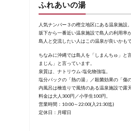
ふれあいの湯
人気ナンバー３の樫立地区にある温泉施設
坂下から一番近い温泉施設で島人の利用率
島人と交流したい人はこの温泉が良いかも
ちなみに沖縄では島人を「しまんちゅ」と言
まじん」と言っています。
泉質は、ナトリウム-塩化物強塩。
塩分パックの「熱の湯」／殺菌効果の「傷
内風呂は檜造りで風情のある温泉施設で露
料金は大人300円／小学生100円。
営業時間：10:00～22:00(入21:30迄)
定休日：月曜日