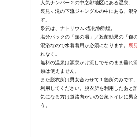
人気ナンバー２の中之郷地区にある温泉。
裏見ヶ滝の下流ジャングルの中にある、混
す。
泉質は、ナトリウム-塩化物強塩。
塩分パックの「熱の湯」／殺菌効果の「傷
混浴なので水着着用が必須になります。
裏
れなく。
無料の温泉は源泉かけ流しでそのまま垂れ
類は使えません。
また脱衣所は男女合わせて１箇所のみです
利用してください。脱衣所を利用したあと
気になる方は道路向かいの公衆トイレに男
う。