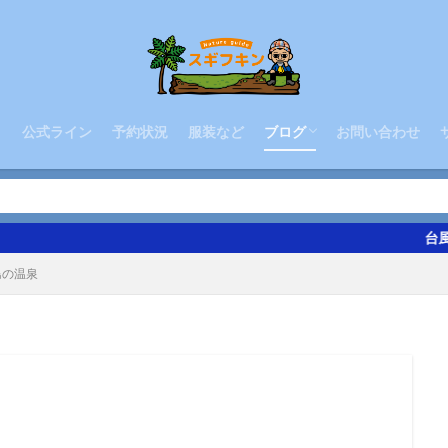
八丈島の温泉
三原山縦走 ポットホール
三原山縦走 唐滝
八丈富士お鉢巡り
三原山中腹横断
ィ
公式ライン
予約状況
服装など
ブログ
お問い合わせ
八丈島の温泉
三原山縦走 ポットホール
三原山縦走 唐滝
八丈富士お鉢巡り
三原山中腹横断
台風22号で被災し
島の温泉