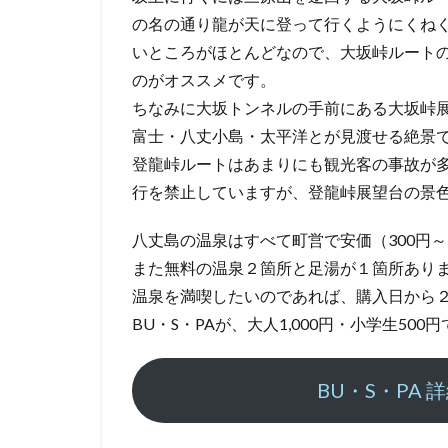
み
の名の通り龍が天に登って行くようにくね
は
いところがほとんどなので、大坂峠ルート
ら
のがオススメです。
し
の
ちなみに大坂トンネルの手前にある大坂峠
湯
富士・八丈小島・太平洋とが見渡せる絶景
登龍峠ルートはあまりにも観光客の事故が
3
行を禁止していますが、登龍峠展望台の景
裏
見
八丈島の温泉はすべて町営で安価（300円～
ヶ
滝
また無料の温泉２箇所と足湯が１箇所あり
温
温泉を満喫したいのであれば、購入日から
泉
BU・S・PAが、大人1,000円・小学生50
4
ふ
BU・S・PA
れ
あ