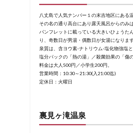
足
湯
八丈島で人気ナンバー１の末吉地区にある
き
その名の通り高台にあり露天風呂からのみ
ら
め
パンフレットに載っている大きいひょうた
き
り、奇数日が男湯・偶数日が女湯になりま
泉質は、含ヨウ素-ナトリウム-塩化物強塩
7.1
塩分パックの「熱の湯」／殺菌効果の「傷
八丈
島の
料金は大人500円／小学生200円。
各温
営業時間：10:30～21:30(入21:00迄)
泉成
定休日：火曜日
分
裏見ヶ滝温泉