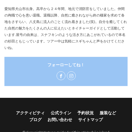
愛知県犬山市出身。高卒から２４年間、地元で消防官をしていました。仲間
の殉職で心を患い退職。退職以降、自然に癒されながら終の棲家を求めて各
地をさすらい、八丈島に流人のごとく流れ着きました(笑)。自分を癒してくれ
た自然の魅力をたくさんの人に伝えたいとネイチャーガイドとして活動して
います.屋号の由来は、スナフキンのような活き方にあこがれているので本名
の杉田ともじっています。ツアー中は気軽にスギちゃんと声をかけてくださ
いね。
フォーローしてね！
アクティビティ
公式ライン
予約状況
服装など
ブログ
お問い合わせ
サイトマップ