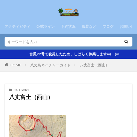
アクティビティ
公式ライン
予約状況
服装など
ブログ
お問い合
台風22号で被災したため、しばらく休業しますm(_ _)m
八丈島ネイチャーガイド
八丈富士（西山）
HOME
CATEGORY
八丈富士（西山）